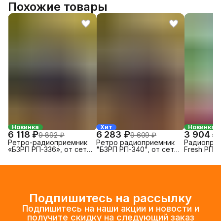
Похожие товары
Новинка
Хит
Новинка
6 118 ₽
6 283 ₽
3 904 ₽
9 892 ₽
9 609 ₽
Ретро-радиоприемник
Ретро радиоприемник
Радиоприе
«БЗРП РП-336», от сети
"БЗРП РП-340", от сети
Fresh РП-3
и аккумулятора
и аккумулятора
Подпишитесь на рассылку
Подпишитесь на наши акции и новости и
получите скидку на следующий заказ