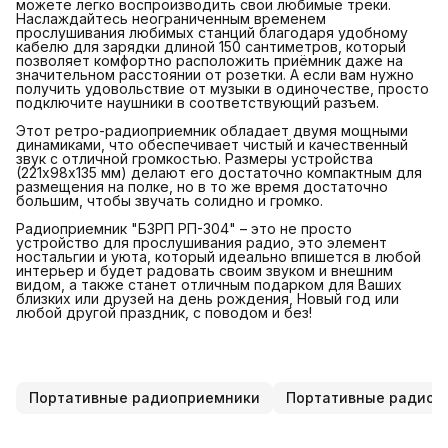
можете легко воспроизводить свои любимые треки.
Наслаждайтесь неограниченным временем
прослушивания любимых станций благодаря удобному
кабелю для зарядки длиной 150 сантиметров, который
позволяет комфортно расположить приёмник даже на
значительном расстоянии от розетки. А если вам нужно
получить удовольствие от музыки в одиночестве, просто
подключите наушники в соответствующий разъем.
Этот ретро-радиоприемник обладает двумя мощными
динамиками, что обеспечивает чистый и качественный
звук с отличной громкостью. Размеры устройства
(221х98х135 мм) делают его достаточно компактным для
размещения на полке, но в то же время достаточно
большим, чтобы звучать солидно и громко.
Радиоприемник "БЗРП РП-304" – это не просто
устройство для прослушивания радио, это элемент
ностальгии и уюта, который идеально впишется в любой
интерьер и будет радовать своим звуком и внешним
видом, а также станет отличным подарком для Ваших
близких или друзей на день рождения, Новый год или
любой другой праздник, с поводом и без!
Портативные радиоприемники
Портативные радиоп