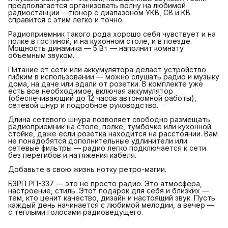
предполагается организовать волну на любимой
радиостанции —тюнер с диапазоном УКВ, СВ и КВ
справится с этим легко и точно.
Радиоприемник такого рода хорошо себя чувствует и на
полке в гостиной, и на кухонном столе, и в поезде.
Мощность динамика — 5 Вт — наполнит комнату
объемным звуком.
Питание от сети или аккумулятора делает устройство
гибким в использовании — можно слушать радио и музыку
дома, на даче или вдали от розетки. В комплекте уже
есть все необходимое, включая аккумулятор
(обеспечивающий до 12 часов автономной работы),
сетевой шнур и подробное руководство.
Длина сетевого шнура позволяет свободно размещать
радиоприемник на столе, полке, тумбочке или кухонной
стойке, даже если розетка находится на расстоянии. Вам
не понадобятся дополнительные удлинители или
сетевые фильтры — радио легко подключается к сети
без перегибов и натяжения кабеля.
Добавьте в свою жизнь нотку ретро-магии.
БЗРП РП-337 — это не просто радио. Это атмосфера,
настроение, стиль. Этот подарок для себя и близких —
тем, кто ценит качество, дизайн и настоящий звук. Пусть
каждый день начинается с любимой мелодии, а вечер —
с теплыми голосами радиоведущего.