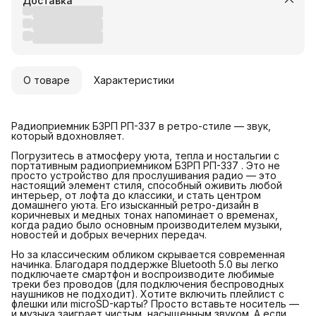
Доставка
О товаре
Характеристики
Радиоприемник БЗРП РП-337 в ретро-стиле — звук,
который вдохновляет.
Погрузитесь в атмосферу уюта, тепла и ностальгии с
портативным радиоприемником БЗРП РП-337 . Это не
просто устройство для прослушивания радио — это
настоящий элемент стиля, способный оживить любой
интерьер, от лофта до классики, и стать центром
домашнего уюта. Его изысканный ретро-дизайн в
коричневых и медных тонах напоминает о временах,
когда радио было основным производителем музыки,
новостей и добрых вечерних передач.
Но за классическим обликом скрывается современная
начинка. Благодаря поддержке Bluetooth 5.0 вы легко
подключаете смартфон и воспроизводите любимые
треки без проводов (для подключения беспроводных
наушников не подходит). Хотите включить плейлист с
флешки или microSD-карты? Просто вставьте носитель —
и музыка заиграет чистым, насыщенным звуком. А если