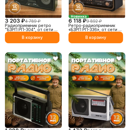
Новинка
3 203 ₽
6 118 ₽
4 789 ₽
9 892 ₽
Радиоприемник ретро
Ретро-радиоприемник
"БЗРП РП-304", от сети и
«БЗРП РП-336», от сети и
батареек
аккумулятора
В корзину
В корзину