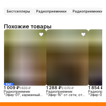
Бестселлеры
Радиоприемники
Радиоприемники н
Похожие товары
Хит
1 009 ₽
1 288 ₽
1 854 ₽
1 633 ₽
2 070 ₽
2
Радиоприемник
Радиоприемник
Радиопри
"Эфир-01", карманный
"Эфир-16" от сети, от
"Эфир-07"
для путешествий от
аккумулятора и от
батареек
батареек