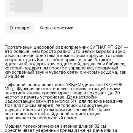
О товаре
Характеристики
Портативный цифровой радиоприемник СИГНАЛ РП-224 —
это больше, чем просто радио. Это целый мировой эфир
и Ваша личная фонотека в компактном корпусе, готовые
сопровождать Вас в любом приключении. А также
идеальный подарок для родителей, дедушек и бабушек,
который подарит им простое управление, привычный
качественный звук и чувство связи с миром как дома, так
и на даче.
Цифровой тюнер ловит весь УКВ/FM-диапазон (87,5–108
МГц). Функция автоматического поиска станций одним
нажатием кнопки просканирует эфир и сохранит до 20
частот в память устройства. Для настройки
радиостанций зажмите кнопки (4), для поиска назад или
(10) для поиска вперед. Автопоиск радиостанций
осуществляется путем зажатия кнопки (6). После
автопоиска каждой найденной радиостанции
присваивается порядковый номер.
Мощная телескопическая антенна длиной 32 см
обеспечивает уверенный прием даже на даче или за