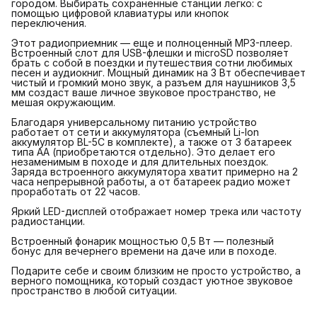
городом. Выбирать сохраненные станции легко: с
помощью цифровой клавиатуры или кнопок
переключения.
Этот радиоприемник — еще и полноценный MP3-плеер.
Встроенный слот для USB-флешки и microSD позволяет
брать с собой в поездки и путешествия сотни любимых
песен и аудиокниг. Мощный динамик на 3 Вт обеспечивает
чистый и громкий моно звук, а разъем для наушников 3,5
мм создаст ваше личное звуковое пространство, не
мешая окружающим.
Благодаря универсальному питанию устройство
работает от сети и аккумулятора (съемный Li-Ion
аккумулятор BL-5C в комплекте), а также от 3 батареек
типа АА (приобретаются отдельно). Это делает его
незаменимым в походе и для длительных поездок.
Заряда встроенного аккумулятора хватит примерно на 2
часа непрерывной работы, а от батареек радио может
проработать от 22 часов.
Яркий LED-дисплей отображает номер трека или частоту
радиостанции.
Встроенный фонарик мощностью 0,5 Вт — полезный
бонус для вечернего времени на даче или в походе.
Подарите себе и своим близким не просто устройство, а
верного помощника, который создаст уютное звуковое
пространство в любой ситуации.