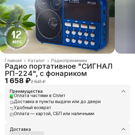
Главная
›
Каталог
›
Радиоприемники
Радио портативное "СИГНАЛ
РП-224", с фонариком
1 658 ₽
2 641 ₽
Преимущества
Оплата частями в Сплит
Доставка в пункты выдачи или до двери
Удобный возврат
Оплата — картой, СБП или наличными
Доставка