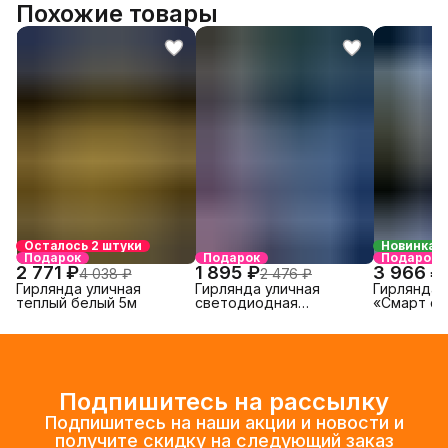
Похожие товары
Осталось 2 штуки
Новинка
Подарок
Подарок
Подарок
2 771 ₽
1 895 ₽
3 966 ₽
4 038 ₽
2 476 ₽
Гирлянда уличная
Гирлянда уличная
Гирлянда 
теплый белый 5м
светодиодная
«Смарт сп
«Тающие сосульки»
Подпишитесь на рассылку
Подпишитесь на наши акции и новости и
получите скидку на следующий заказ