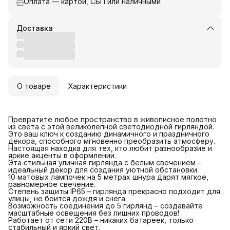
Оплата — картой, СБП или наличными
Доставка
О товаре
Характеристики
Превратите любое пространство в живописное полотно
из света с этой великолепной светодиодной гирляндой.
Это ваш ключ к созданию динамичного и праздничного
декора, способного мгновенно преобразить атмосферу.
Настоящая находка для тех, кто любит разнообразие и
яркие акценты в оформлении.
Эта стильная уличная гирлянда с белым свечением –
идеальный декор для создания уютной обстановки.
10 матовых лампочек на 5 метрах шнура дарят мягкое,
равномерное свечение.
Степень защиты IP65 – гирлянда прекрасно подходит для
улицы, не боится дождя и снега.
Возможность соединения до 5 гирлянд – создавайте
масштабные освещения без лишних проводов!
Работает от сети 220В – никаких батареек, только
стабильный и яркий свет.