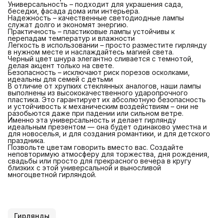
Универсальность – подходит для украшения сада,
беседки, фасада дома или интерьера.
Надежность – качественные светодиодные лампы
служат долго и экономят энергию.
Практичность – пластиковые лампы устойчивы к
перепадам температур и влажности
Легкость в использовании – просто разместите гирлянду
в нужном месте и наслаждайтесь магией света.
Черный цвет шнура элегантно сливается с темнотой,
делая акцент только на свете.
Безопасность – исключают риск порезов осколками,
идеальны для семей с детьми
В отличие от хрупких стеклянных аналогов, наши лампы
выполнены из высококачественного ударопрочного
пластика. Это гарантирует их абсолютную безопасность
и устойчивость к механическим воздействиям – они не
разобьются даже при падении или сильном ветре.
Именно эта универсальность и делает гирлянду
идеальным презентом — она будет одинаково уместна и
для новоселья, и для создания романтики, и для детского
праздника.
Позвольте цветам говорить вместо вас. Создайте
неповторимую атмосферу для торжества, дня рождения,
свадьбы или просто для прекрасного вечера в кругу
близких с этой универсальной и выносливой
многоцветной гирляндой.
Гирлянды