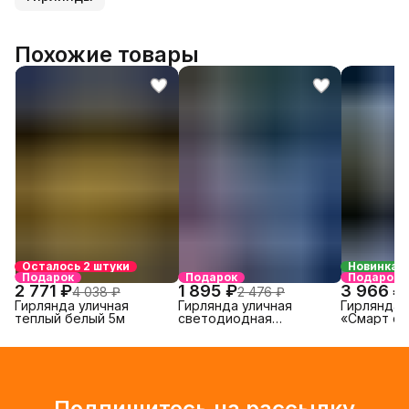
Похожие товары
Осталось 2 штуки
Новинка
Подарок
Подарок
Подарок
2 771 ₽
1 895 ₽
3 966 ₽
4 038 ₽
2 476 ₽
Гирлянда уличная
Гирлянда уличная
Гирлянда 
теплый белый 5м
светодиодная
«Смарт сп
«Тающие сосульки»
Подпишитесь на рассылку