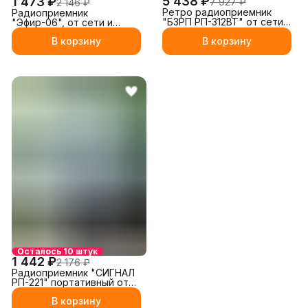
5 438 ₽
1 473 ₽
7 927 ₽
2 146 ₽
Ретро радиоприемник
Радиоприемник
"БЗРП РП-312ВТ" от сети,
"Эфир-06", от сети и
от аккумулятора, от
батареек
В корзину
В корзину
батареек
Осталось 10 штук
1 442 ₽
2 176 ₽
Радиоприемник "СИГНАЛ
РП-221" портативный от
сети / от аккумулятора
В корзину