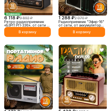
Новинка
6 118 ₽
1 288 ₽
9 892 ₽
2 070 ₽
Ретро-радиоприемник
Радиоприемник "Эфир-16"
«БЗРП РП-336», от сети и
от сети, от аккумулятора
аккумулятора
и от батареек
В корзину
В корзину